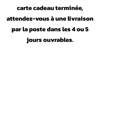
carte cadeau terminée,
attendez-vous à une livraison
par la poste dans les 4 ou 5
jours ouvrables.
JLC géomatique Inc
CP 81002
Gatineau RPO Touraine, J8T 8K1
819 643-1243
|
1-866-301-2212