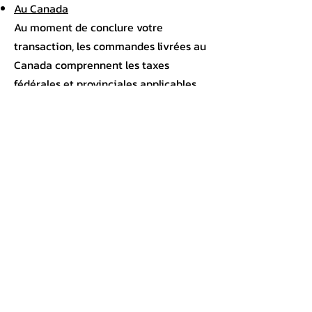
Au Canada
Au moment de conclure votre
transaction, les commandes livrées au
Canada comprennent les taxes
fédérales et provinciales applicables.
Dans les autres pays
Nous n’appliquons aucune taxe
canadienne sur les commandes
expédiées aux États-Unis et dans
d’autres pays, mais les droits de
douane et les taxes du pays de
destination pourront s’appliquer au
moment de la livraison de la
commande.
Le cas échéant, vous pourriez recevoir
une facture dont vous serez
responsable. Pour plus de